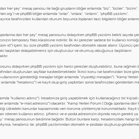
ir her şey” mesaj panosu ile bağlı grupların (diğer anlamda “biz”, “bizler”, “bizim”
ri.org”) ve phpBB (diğer anlamda "onlar”, “onlara”, “onların”, “phpBB yazılımı”,
yrıca tarafınızdan kullanılan oturum boyunca toplanan bazı bilgilerin (diğer anlam
ğa sporlarına dair her şey" mesaj panosunu dolaşırken phpBB yazılımı belirli sayıda çe
ızın temporary files klasörüne indirilir. İlk iki çerezler sadece bir kullanıcı kimliği
ion-id") içerir, bu size phpBB yazılımı tarafından otomatik olarak atanır. Üçüncü çer
ki başlıkları dolaşabilmeniz için oluşturulur ve okumuş olduğunuz başlıkların
ktır.
nosunu dolaşırken phpBB yazılımı için harici çerezler oluşturabiliriz, buna rağmen 
ndan oluşturulan sayfalar kastedilmektedir. İkinci konu ise tarafınızdan bize gön
afir kullanıcının gönderdiği mesajlar (diğer anlamda "ziyaretçi mesajları"), "Kamp Yerle
r anlamda "hesabınız") ve kayıt olup giriş yaptıktan sonra tarafınızdan gönderilen me
da "kullanıcı adınız"), hesabınıza giriş yapabilmek için kullanacağınız bir kişisel 
iğer anlamda "e-mail adresiniz") olacaktır. "Kamp Yerleri Forum | Doğa sporlarına dair 
dığı ülkedeki kanunlar kapsamında veri-koruma yöntemiyle korunmaktadır. Kayıt i
an istenen kullanıcı adınız, şifreniz ve e-posta adresinizin dışında neyin gerekli ya
ey” mesaj panosunun takdirine bağlıdır. Bütün bunlara karşı, hesabınızdaki hangi bil
 Ayrıca, hesabınız ile, phpBB yazılımından otomatik e-postalar oluşturup gönderm