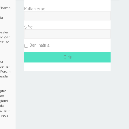
, “Kamp
Kullanıcı adı:
da
Şifre:
rezler
 (diğer
ez ise
Beni hatırla
bu
derilen
ri Forum
sajlar
şifre
her
şlemi
 da
gilerin
e veya