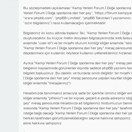
Bu sözleşmedeki açıklamalar “Kamp Yerleri Forum | Doğa sporlarına da
Yerleri Forum | Doğa sporlarına dair her şey”, “https://forum.kampyerle
“www.phpbb.com”, “phpBB Limited”, “phpBB Takımları”) yazılımının, a
“sizin bilgileriniz”) nasıl kullanılacağını içermektedir.
Bilgileriniz iki konu altında toplanır. İlki, "Kamp Yerleri Forum | Do
oluşturacaktır, bu küçük metin dosyaları bilgisayarınızda web tarayıcın
anlamda "user-id") ve bir misafir oturum kimliği (diğer anlamda "sess
"Kamp Yerleri Forum | Doğa sporlarına dair her şey" mesaj panosunda
depolanması için kullanılır, böylece kullanıcı yetenekleriniz hızlanaca
Ayrıca "Kamp Yerleri Forum | Doğa sporlarına dair her şey" mesaj pa
belgenin kapsamında görünenler dışında sadece phpBB yazılımı tarafı
bilgileri topluyoruz. Bu olabilir, ve bunlarla sınırlı değildir: bir mis
| Doğa sporlarına dair her şey" mesaj panosuna yapılan kayıtlar (diğe
(diğer anlamda "mesajlarınız").
Hesabınızda tanınmanız amacıyla sade bir içerikte isminiz (diğer anlam
(diğer anlamda "şifreniz") ve bir kişisel, geçerli e-posta adresiniz (d
şey" mesaj panosunda hesabınıza ait bilgileriniz hostumuzun barın
sırasında "Kamp Yerleri Forum | Doğa sporlarına dair her şey" tarafınd
isteğe bağlı olacağı “Kamp Yerleri Forum | Doğa sporlarına dair her ş
herkes tarafından görüntülenebileceğini seçme hakkına sahipsiniz.
alma hakkına sahipsiniz.