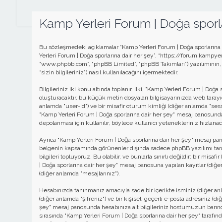
Kamp Yerleri Forum | Doğa sporların
Bu sözleşmedeki açıklamalar “Kamp Yerleri Forum | Doğa sporlarına da
Yerleri Forum | Doğa sporlarına dair her şey”, “https://forum.kampyerle
“www.phpbb.com”, “phpBB Limited”, “phpBB Takımları”) yazılımının, a
“sizin bilgileriniz”) nasıl kullanılacağını içermektedir.
Bilgileriniz iki konu altında toplanır. İlki, "Kamp Yerleri Forum | Do
oluşturacaktır, bu küçük metin dosyaları bilgisayarınızda web tarayıcın
anlamda "user-id") ve bir misafir oturum kimliği (diğer anlamda "sess
"Kamp Yerleri Forum | Doğa sporlarına dair her şey" mesaj panosunda
depolanması için kullanılır, böylece kullanıcı yetenekleriniz hızlanaca
Ayrıca "Kamp Yerleri Forum | Doğa sporlarına dair her şey" mesaj pa
belgenin kapsamında görünenler dışında sadece phpBB yazılımı tarafı
bilgileri topluyoruz. Bu olabilir, ve bunlarla sınırlı değildir: bir mis
| Doğa sporlarına dair her şey" mesaj panosuna yapılan kayıtlar (diğe
(diğer anlamda "mesajlarınız").
Hesabınızda tanınmanız amacıyla sade bir içerikte isminiz (diğer anlam
(diğer anlamda "şifreniz") ve bir kişisel, geçerli e-posta adresiniz (d
şey" mesaj panosunda hesabınıza ait bilgileriniz hostumuzun barın
sırasında "Kamp Yerleri Forum | Doğa sporlarına dair her şey" tarafınd