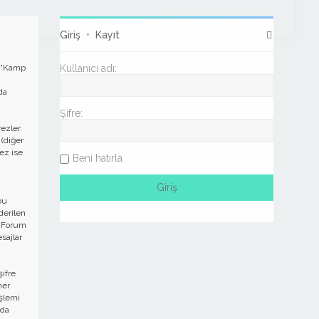
Giriş
•
Kayıt
, “Kamp
Kullanıcı adı:
da
Şifre:
rezler
 (diğer
ez ise
Beni hatırla
bu
derilen
ri Forum
sajlar
şifre
her
şlemi
 da