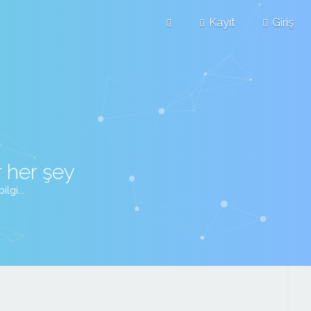
Kayıt
Giriş
 her şey
lgi...