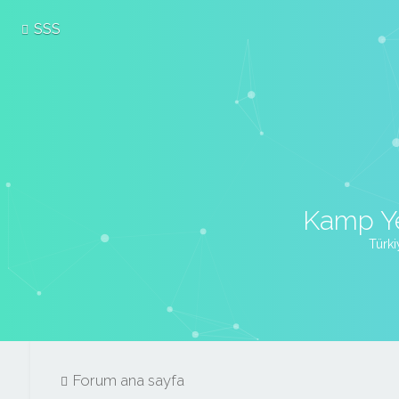
SSS
Kamp Ye
Türki
Forum ana sayfa