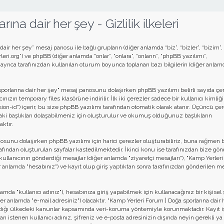
a dair her şey - Gizlilik ilkeleri
ir her şey” mesaj panosu ile bağlı grupların (diğer anlamda “biz”, “bizler”, “bizim”
ri.org”) ve phpBB (diğer anlamda "onlar”, “onlara”, “onların”, “phpBB yazılımı”,
yrıca tarafınızdan kullanılan oturum boyunca toplanan bazı bilgilerin (diğer anlam
ğa sporlarına dair her şey" mesaj panosunu dolaşırken phpBB yazılımı belirli sayıda çe
ızın temporary files klasörüne indirilir. İlk iki çerezler sadece bir kullanıcı kimliği
ion-id") içerir, bu size phpBB yazılımı tarafından otomatik olarak atanır. Üçüncü çer
ki başlıkları dolaşabilmeniz için oluşturulur ve okumuş olduğunuz başlıkların
ktır.
nosunu dolaşırken phpBB yazılımı için harici çerezler oluşturabiliriz, buna rağmen 
ndan oluşturulan sayfalar kastedilmektedir. İkinci konu ise tarafınızdan bize gön
afir kullanıcının gönderdiği mesajlar (diğer anlamda "ziyaretçi mesajları"), "Kamp Yerle
r anlamda "hesabınız") ve kayıt olup giriş yaptıktan sonra tarafınızdan gönderilen me
da "kullanıcı adınız"), hesabınıza giriş yapabilmek için kullanacağınız bir kişisel 
iğer anlamda "e-mail adresiniz") olacaktır. "Kamp Yerleri Forum | Doğa sporlarına dair 
dığı ülkedeki kanunlar kapsamında veri-koruma yöntemiyle korunmaktadır. Kayıt i
an istenen kullanıcı adınız, şifreniz ve e-posta adresinizin dışında neyin gerekli ya