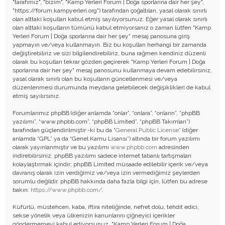
"tarafımız", "bizim", "Kamp Yerleri Forum | Doğa sporlarına dair her şey",
"https://forum.kampyerleri.org") tarafından çoğaltılan, yasal olarak sınırlı
olan alttaki koşulları kabul etmiş sayılıyorsunuz. Eğer yasal olarak sınırlı
olan alttaki koşulların tümünü kabul etmiyorsanız o zaman lütfen "Kamp
Yerleri Forum | Doğa sporlarına dair her şey" mesaj panosuna giriş
yapmayın ve/veya kullanmayın. Biz bu koşulları herhangi bir zamanda
değiştirebiliriz ve sizi bilgilendirebiliriz, buna rağmen kendiniz düzenli
olarak bu koşulları tekrar gözden geçirerek "Kamp Yerleri Forum | Doğa
sporlarına dair her şey" mesaj panosunu kullanmaya devam edebilirsiniz,
yasal olarak sınırlı olan bu koşulların güncellenmesi ve/veya
düzenlenmesi durumunda meydana gelebilecek değişiklikleri de kabul
etmiş sayılırsınız.
Forumlarımız phpBB (diğer anlamda “onlar”, “onlara”, “onların”, “phpBB
yazılımı”, “www.phpbb.com”, “phpBB Limited”, “phpBB Takımları”)
tarafından güçlendirilmiştir -ki bu da “
General Public License
” (diğer
anlamda “GPL” ya da “Genel Kamu Lisansı”) altında bir forum yazılımı
olarak yayınlanmıştır ve bu yazılımı
www.phpbb.com
adresinden
indirebilirsiniz. phpBB yazılımı sadece internet tabanlı tartışmaları
kolaylaştırmak içindir; phpBB Limited müsaade edilebilir içerik ve/veya
davranış olarak izin verdiğimiz ve/veya izin vermediğimiz şeylerden
sorumlu değildir. phpBB hakkında daha fazla bilgi için, lütfen bu adrese
bakın:
https://www.phpbb.com/
.
Küfürlü, müstehcen, kaba, iftira niteliğinde, nefret dolu, tehdit edici,
sekse yönelik veya ülkenizin kanunlarını çiğneyici içerikler
göndermemeyi kabul ediyorsunuz, "Kamp Yerleri Forum | Doğa