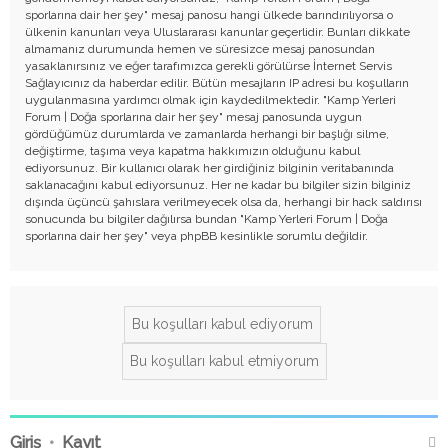
sporlarına dair her şey" mesaj panosu hangi ülkede barındırılıyorsa o
ülkenin kanunları veya Uluslararası kanunlar geçerlidir. Bunları dikkate
almamanız durumunda hemen ve süresizce mesaj panosundan
yasaklanırsınız ve eğer tarafımızca gerekli görülürse İnternet Servis
Sağlayıcınız da haberdar edilir. Bütün mesajların IP adresi bu koşulların
uygulanmasına yardımcı olmak için kaydedilmektedir. "Kamp Yerleri
Forum | Doğa sporlarına dair her şey" mesaj panosunda uygun
gördüğümüz durumlarda ve zamanlarda herhangi bir başlığı silme,
değiştirme, taşıma veya kapatma hakkımızın olduğunu kabul
ediyorsunuz. Bir kullanıcı olarak her girdiğiniz bilginin veritabanında
saklanacağını kabul ediyorsunuz. Her ne kadar bu bilgiler sizin bilginiz
dışında üçüncü şahıslara verilmeyecek olsa da, herhangi bir hack saldırısı
sonucunda bu bilgiler dağılırsa bundan "Kamp Yerleri Forum | Doğa
sporlarına dair her şey" veya phpBB kesinlikle sorumlu değildir.
Giriş
•
Kayıt