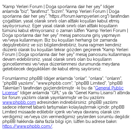
"Kamp Yerleri Forum | Doğa sporlarına dair her şey" (diğer
anlamda "biz", "tarafımız", "bizim", "Kamp Yerleri Forum | Doğa
sporlarına dair her şey", "https://forum.kampyerleri.org") tarafından
çoğaltılan, yasal olarak sınırlı olan alttaki koşulları kabul etmiş
sayılıyorsunuz. Eğer yasal olarak sınırlı olan alttaki koşulların
tümünü kabul etmiyorsanız o zaman lütfen "Kamp Yerleri Forum |
Doğa sporlarına dair her şey" mesaj panosuna giriş yapmayın
ve/veya kullanmayın. Biz bu koşulları herhangi bir zamanda
değiştirebiliriz ve sizi bilgilendirebiliriz, buna rağmen kendiniz
düzenli olarak bu koşulları tekrar gözden geçirerek "Kamp Yerleri
Forum | Doğa sporlarına dair her şey" mesaj panosunu kullanmaya
devam edebilirsiniz, yasal olarak sınırlı olan bu koşulların
güncellenmesi ve/veya düzenlenmesi durumunda meydana
gelebilecek değişiklikleri de kabul etmiş sayılırsınız.
Forumlarımız phpBB (diğer anlamda “onlar”, “onlara”, “onların”,
“phpBB yazılımı”, “www.phpbb.com”, “phpBB Limited”, “phpBB
Takımları”) tarafından güçlendirilmiştir -ki bu da “
General Public
License
” (diğer anlamda “GPL” ya da “Genel Kamu Lisansı”) altında
bir forum yazılımı olarak yayınlanmıştır ve bu yazılımı
www.phpbb.com
adresinden indirebilirsiniz. phpBB yazılımı
sadece internet tabanlı tartışmaları kolaylaştırmak içindir; phpBB
Limited müsaade edilebilir içerik ve/veya davranış olarak izin
verdiğimiz ve/veya izin vermediğimiz şeylerden sorumlu değildir.
phpBB hakkında daha fazla bilgi için, lütfen bu adrese bakın:
https://www.phpbb.com/
.