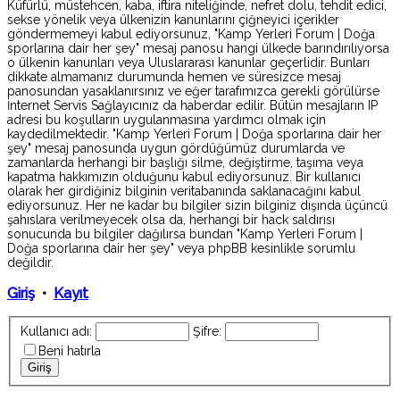
Küfürlü, müstehcen, kaba, iftira niteliğinde, nefret dolu, tehdit edici,
sekse yönelik veya ülkenizin kanunlarını çiğneyici içerikler
göndermemeyi kabul ediyorsunuz, "Kamp Yerleri Forum | Doğa
sporlarına dair her şey" mesaj panosu hangi ülkede barındırılıyorsa
o ülkenin kanunları veya Uluslararası kanunlar geçerlidir. Bunları
dikkate almamanız durumunda hemen ve süresizce mesaj
panosundan yasaklanırsınız ve eğer tarafımızca gerekli görülürse
İnternet Servis Sağlayıcınız da haberdar edilir. Bütün mesajların IP
adresi bu koşulların uygulanmasına yardımcı olmak için
kaydedilmektedir. "Kamp Yerleri Forum | Doğa sporlarına dair her
şey" mesaj panosunda uygun gördüğümüz durumlarda ve
zamanlarda herhangi bir başlığı silme, değiştirme, taşıma veya
kapatma hakkımızın olduğunu kabul ediyorsunuz. Bir kullanıcı
olarak her girdiğiniz bilginin veritabanında saklanacağını kabul
ediyorsunuz. Her ne kadar bu bilgiler sizin bilginiz dışında üçüncü
şahıslara verilmeyecek olsa da, herhangi bir hack saldırısı
sonucunda bu bilgiler dağılırsa bundan "Kamp Yerleri Forum |
Doğa sporlarına dair her şey" veya phpBB kesinlikle sorumlu
değildir.
Giriş
•
Kayıt
Kullanıcı adı:
Şifre:
Beni hatırla