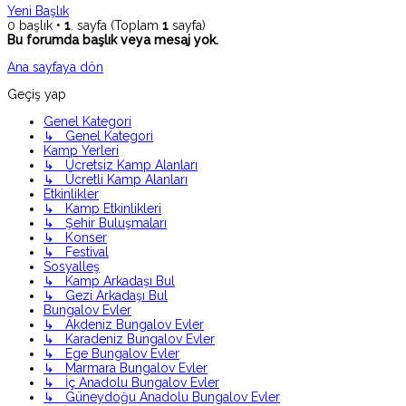
Yeni Başlık
0 başlık •
1
. sayfa (Toplam
1
sayfa)
Bu forumda başlık veya mesaj yok.
Ana sayfaya dön
Geçiş yap
Genel Kategori
↳ Genel Kategori
Kamp Yerleri
↳ Ücretsiz Kamp Alanları
↳ Ücretli Kamp Alanları
Etkinlikler
↳ Kamp Etkinlikleri
↳ Şehir Buluşmaları
↳ Konser
↳ Festival
Sosyalleş
↳ Kamp Arkadaşı Bul
↳ Gezi Arkadaşı Bul
Bungalov Evler
↳ Akdeniz Bungalov Evler
↳ Karadeniz Bungalov Evler
↳ Ege Bungalov Evler
↳ Marmara Bungalov Evler
↳ İç Anadolu Bungalov Evler
↳ Güneydoğu Anadolu Bungalov Evler