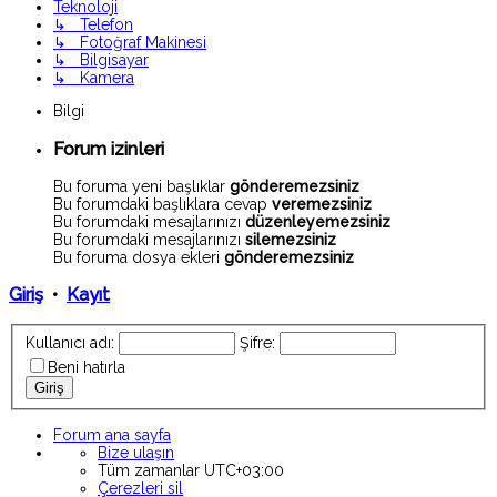
Teknoloji
↳ Telefon
↳ Fotoğraf Makinesi
↳ Bilgisayar
↳ Kamera
Bilgi
Forum izinleri
Bu foruma yeni başlıklar
gönderemezsiniz
Bu forumdaki başlıklara cevap
veremezsiniz
Bu forumdaki mesajlarınızı
düzenleyemezsiniz
Bu forumdaki mesajlarınızı
silemezsiniz
Bu foruma dosya ekleri
gönderemezsiniz
Giriş
•
Kayıt
Kullanıcı adı:
Şifre:
Beni hatırla
Forum ana sayfa
Bize ulaşın
Tüm zamanlar
UTC+03:00
Çerezleri sil