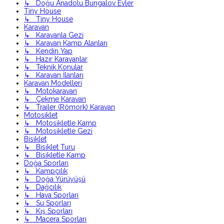
↳ Doğu Anadolu Bungalov Evler
Tiny House
↳ Tiny House
Karavan
↳ Karavanla Gezi
↳ Karavan Kamp Alanları
↳ Kendin Yap
↳ Hazır Karavanlar
↳ Teknik Konular
↳ Karavan İlanları
Karavan Modelleri
↳ Motokaravan
↳ Çekme Karavan
↳ Trailer (Römork) Karavan
Motosiklet
↳ Motosikletle Kamp
↳ Motosikletle Gezi
Bisiklet
↳ Bisiklet Turu
↳ Bisikletle Kamp
Doğa Sporları
↳ Kampçılık
↳ Doğa Yürüyüşü
↳ Dağcılık
↳ Hava Sporları
↳ Su Sporları
↳ Kış Sporları
↳ Macera Sporları