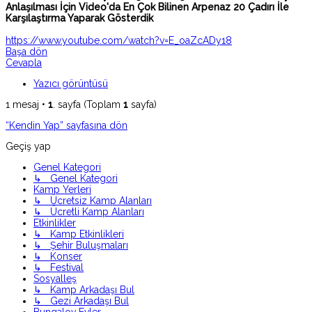
Anlaşılması İçin Video'da En Çok Bilinen Arpenaz 20 Çadırı İle
Karşılaştırma Yaparak Gösterdik
https://www.youtube.com/watch?v=E_oaZcADy18
Başa dön
Cevapla
Yazıcı görüntüsü
1 mesaj •
1
. sayfa (Toplam
1
sayfa)
“Kendin Yap” sayfasına dön
Geçiş yap
Genel Kategori
↳ Genel Kategori
Kamp Yerleri
↳ Ücretsiz Kamp Alanları
↳ Ücretli Kamp Alanları
Etkinlikler
↳ Kamp Etkinlikleri
↳ Şehir Buluşmaları
↳ Konser
↳ Festival
Sosyalleş
↳ Kamp Arkadaşı Bul
↳ Gezi Arkadaşı Bul