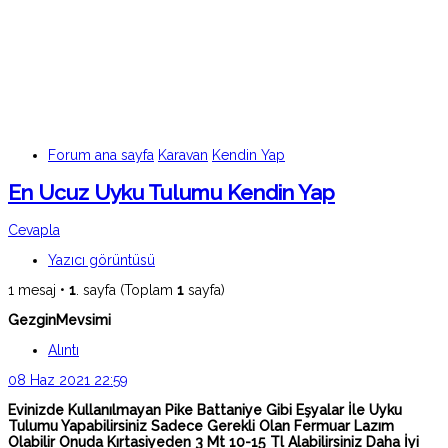
Forum ana sayfa
Karavan
Kendin Yap
En Ucuz Uyku Tulumu Kendin Yap
Cevapla
Yazıcı görüntüsü
1 mesaj •
1
. sayfa (Toplam
1
sayfa)
GezginMevsimi
Alıntı
08 Haz 2021 22:59
Evinizde Kullanılmayan Pike Battaniye Gibi Eşyalar İle Uyku
Tulumu Yapabilirsiniz Sadece Gerekli Olan Fermuar Lazım
Olabilir Onuda Kırtasiyeden 3 Mt 10-15 Tl Alabilirsiniz Daha İyi