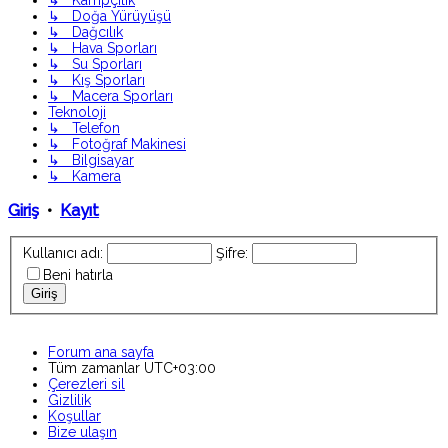
↳ Kampçılık
↳ Doğa Yürüyüşü
↳ Dağcılık
↳ Hava Sporları
↳ Su Sporları
↳ Kış Sporları
↳ Macera Sporları
Teknoloji
↳ Telefon
↳ Fotoğraf Makinesi
↳ Bilgisayar
↳ Kamera
Giriş
•
Kayıt
Kullanıcı adı:
Şifre:
Beni hatırla
Forum ana sayfa
Tüm zamanlar
UTC+03:00
Çerezleri sil
Gizlilik
Koşullar
Bize ulaşın