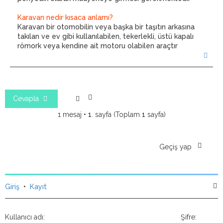
Karavan nedir kısaca anlamı?
Karavan bir otomobilin veya başka bir taşıtın arkasına
takılan ve ev gibi kullanılabilen, tekerlekli, üstü kapalı
römork veya kendine ait motoru olabilen araçtır
B
a
ş
a
d
ö
Cevapla
n
1 mesaj •
1
. sayfa (Toplam
1
sayfa)
Geçiş yap
Giriş
•
Kayıt
Kullanıcı adı:
Şifre: