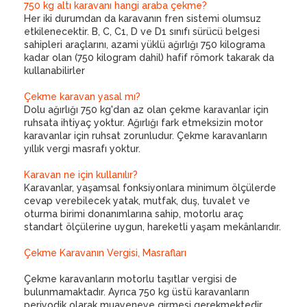
750 kg altı karavanı hangi araba çekme?
Her iki durumdan da karavanın fren sistemi olumsuz
etkilenecektir. B, C, C1, D ve D1 sınıfı sürücü belgesi
sahipleri araçlarını, azami yüklü ağırlığı 750 kilograma
kadar olan (750 kilogram dahil) hafif römork takarak da
kullanabilirler
Çekme karavan yasal mı?
Dolu ağırlığı 750 kg'dan az olan çekme karavanlar için
ruhsata ihtiyaç yoktur. Ağırlığı fark etmeksizin motor
karavanlar için ruhsat zorunludur. Çekme karavanların
yıllık vergi masrafı yoktur.
Karavan ne için kullanılır?
Karavanlar, yaşamsal fonksiyonlara minimum ölçülerde
cevap verebilecek yatak, mutfak, duş, tuvalet ve
oturma birimi donanımlarına sahip, motorlu araç
standart ölçülerine uygun, hareketli yaşam mekânlarıdır.
Çekme Karavanın Vergisi, Masrafları
Çekme karavanların motorlu taşıtlar vergisi de
bulunmamaktadır. Ayrıca 750 kg üstü karavanların
periyodik olarak muayeneye girmesi gerekmektedir